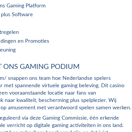
ns Gaming Platform
 plus Software
tregelen
edingen en Promoties
euning
T ONS GAMING PODIUM
om/
snappen ons team hoe Nederlandse spelers
 met spannende virtuele gaming beleving. Dit casino
 een vooraanstaande locatie naar fans van
naar kwaliteit, bescherming plus spelplezier. Wij
arop amusement met verantwoord spelen samen werken.
reguleerd via deze Gaming Commissie, één erkende
le verricht op digitale gaming activiteiten in ons land.