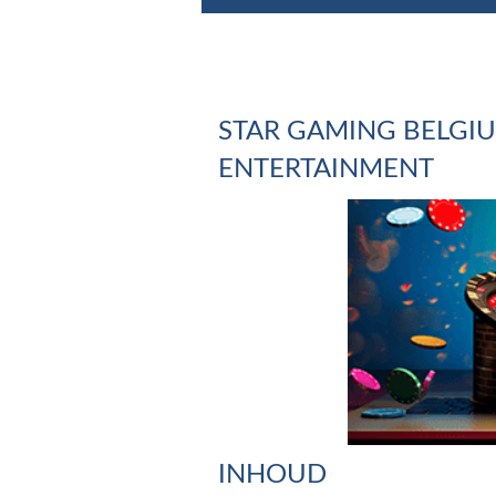
STAR GAMING BELGI
ENTERTAINMENT
INHOUD