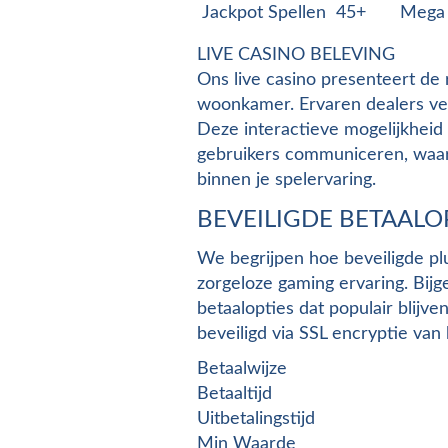
Jackpot Spellen
45+
Mega 
LIVE CASINO BELEVING
Ons live casino presenteert de 
woonkamer. Ervaren dealers ver
Deze interactieve mogelijkheid 
gebruikers communiceren, waar
binnen je spelervaring.
BEVEILIGDE BETAALO
We begrijpen hoe beveiligde plu
zorgeloze gaming ervaring. Bij
betaalopties dat populair blijven
beveiligd via SSL encryptie van
Betaalwijze
Betaaltijd
Uitbetalingstijd
Min Waarde