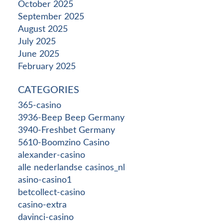
October 2025
September 2025
August 2025
July 2025
June 2025
February 2025
CATEGORIES
365-casino
3936-Beep Beep Germany
3940-Freshbet Germany
5610-Boomzino Casino
alexander-casino
alle nederlandse casinos_nl
asino-casino1
betcollect-casino
casino-extra
davinci-casino