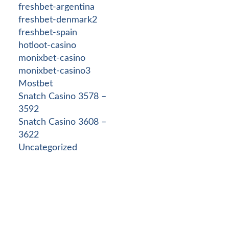
freshbet-argentina
freshbet-denmark2
freshbet-spain
hotloot-casino
monixbet-casino
monixbet-casino3
Mostbet
Snatch Casino 3578 –
3592
Snatch Casino 3608 –
3622
Uncategorized