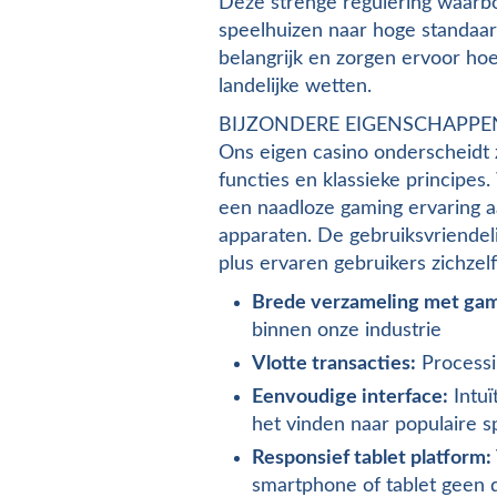
Deze strenge regulering waarbo
speelhuizen naar hoge standaar
belangrijk en zorgen ervoor hoe 
landelijke wetten.
BIJZONDERE EIGENSCHAPPE
Ons eigen casino onderscheidt 
functies en klassieke principe
een naadloze gaming ervaring a
apparaten. De gebruiksvriendeli
plus ervaren gebruikers zichzelf 
Brede verzameling met ga
binnen onze industrie
Vlotte transacties:
Processi
Eenvoudige interface:
Intuï
het vinden naar populaire s
Responsief tablet platform:
smartphone of tablet geen