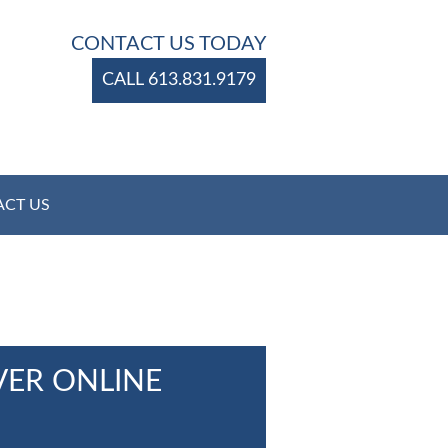
CONTACT US TODAY
CALL 613.831.9179
CT US
VER ONLINE