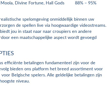
Moola, Divine Fortune, Hall Gods
88% – 95%
realistische spelomgeving onmiddellijk binnen uw
zorgen de spellen live via hoogwaardige videostreams.
biedt jou in staat naar naar croupiers en andere
door een maatschappelijke aspect wordt gevoegd
PTIES
s efficiënte betalingen fundamenteel zijn voor de
gevolg bieden ons platform het breed assortiment voor
 voor Belgische spelers. Alle geldelijke betalingen zijn
 hoogste niveau.