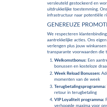
versleuteld gestockeerd en wor
uitdrukkelijke toestemming. Ons
infrastructuur naar potentiële r
GENEREUZE PROMOTI
We respecteren klantenbinding 
aantrekkelijke acties. Ons eige
verlengen plus jouw winkansen 
transparante voorwaarden die t
Welkomstbonus:
Een aantre
bonussen en kosteloze draa
Week Reload Bonussen:
Add
momenten van de week
Terugbetalingsprogramma:
retour in terugbetaling
VIP Loyaliteit programma:
P
verhoogde maxima voor ons