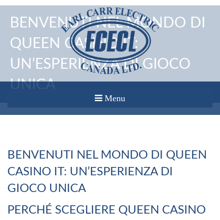
BENVENUTI NEL MONDO DI
QUEEN CASINO IT:
UN’ESPERIENZA DI GIOCO
UNICA
Menu
BENVENUTI NEL MONDO DI QUEEN
CASINO IT: UN’ESPERIENZA DI
GIOCO UNICA
PERCHÉ SCEGLIERE QUEEN CASINO