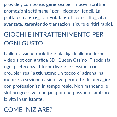
provider, con bonus generosi per i nuovi iscritti e
promozioni settimanali per i giocatori fedeli. La
piattaforma è regolamentata e utilizza crittografia
avanzata, garantendo transazioni sicure e ritiri rapidi.
GIOCHI E INTRATTENIMENTO PER
OGNI GUSTO
Dalle classiche roulette e blackjack alle moderne
video slot con grafica 3D, Queen Casino IT soddisfa
ogni preferenza. I tornei live e le sessioni con
croupier reali aggiungono un tocco di adrenalina,
mentre la sezione casinò live permette di interagire
con professionisti in tempo reale. Non mancano le
slot progressive, con jackpot che possono cambiare
la vita in un istante.
COME INIZIARE?