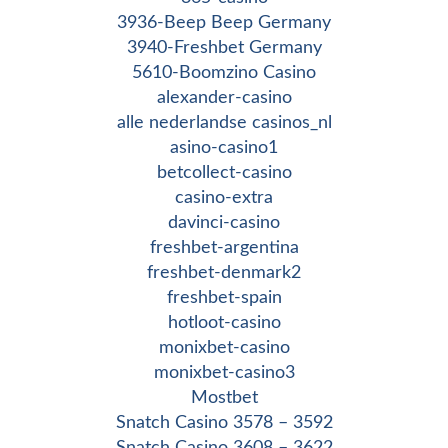
3936-Beep Beep Germany
3940-Freshbet Germany
5610-Boomzino Casino
alexander-casino
alle nederlandse casinos_nl
asino-casino1
betcollect-casino
casino-extra
davinci-casino
freshbet-argentina
freshbet-denmark2
freshbet-spain
hotloot-casino
monixbet-casino
monixbet-casino3
Mostbet
Snatch Casino 3578 – 3592
Snatch Casino 3608 – 3622