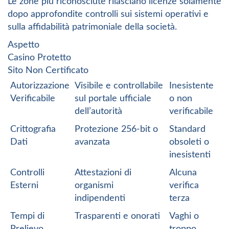
Le zone più riconosciute rilasciano licenze solamente
dopo approfondite controlli sui sistemi operativi e
sulla affidabilità patrimoniale della società.
Aspetto
Casino Protetto
Sito Non Certificato
Autorizzazione
Visibile e controllabile
Inesistente
Verificabile
sul portale ufficiale
o non
dell’autorità
verificabile
Crittografia
Protezione 256-bit o
Standard
Dati
avanzata
obsoleti o
inesistenti
Controlli
Attestazioni di
Alcuna
Esterni
organismi
verifica
indipendenti
terza
Tempi di
Trasparenti e onorati
Vaghi o