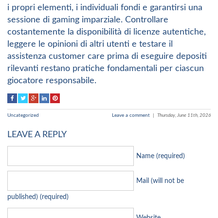
i propri elementi, i individuali fondi e garantirsi una
sessione di gaming imparziale. Controllare
costantemente la disponibilità di licenze autentiche,
leggere le opinioni di altri utenti e testare il
assistenza customer care prima di eseguire depositi
rilevanti restano pratiche fondamentali per ciascun
giocatore responsabile.
Uncategorized
Leave a comment
|
Thursday, June 11th, 2026
LEAVE A REPLY
Name (required)
Mail (will not be
published) (required)
Website