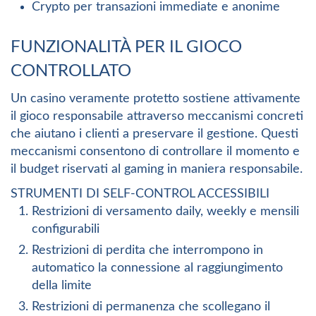
Crypto per transazioni immediate e anonime
FUNZIONALITÀ PER IL GIOCO
CONTROLLATO
Un casino veramente protetto sostiene attivamente
il gioco responsabile attraverso meccanismi concreti
che aiutano i clienti a preservare il gestione. Questi
meccanismi consentono di controllare il momento e
il budget riservati al gaming in maniera responsabile.
STRUMENTI DI SELF-CONTROL ACCESSIBILI
Restrizioni di versamento daily, weekly e mensili
configurabili
Restrizioni di perdita che interrompono in
automatico la connessione al raggiungimento
della limite
Restrizioni di permanenza che scollegano il