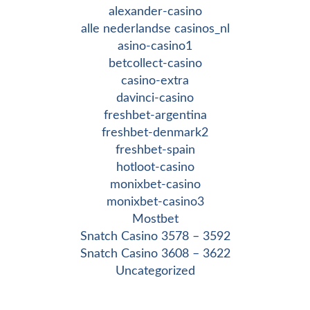
alexander-casino
alle nederlandse casinos_nl
asino-casino1
betcollect-casino
casino-extra
davinci-casino
freshbet-argentina
freshbet-denmark2
freshbet-spain
hotloot-casino
monixbet-casino
monixbet-casino3
Mostbet
Snatch Casino 3578 – 3592
Snatch Casino 3608 – 3622
Uncategorized