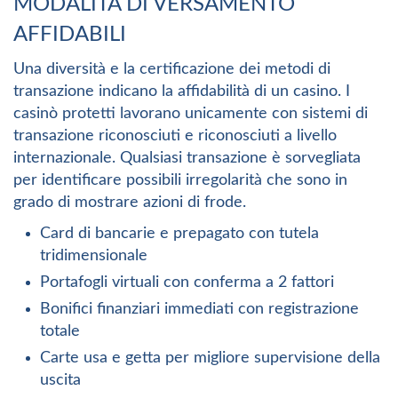
MODALITÀ DI VERSAMENTO
AFFIDABILI
Una diversità e la certificazione dei metodi di
transazione indicano la affidabilità di un casino. I
casinò protetti lavorano unicamente con sistemi di
transazione riconosciuti e riconosciuti a livello
internazionale. Qualsiasi transazione è sorvegliata
per identificare possibili irregolarità che sono in
grado di mostrare azioni di frode.
Card di bancarie e prepagato con tutela
tridimensionale
Portafogli virtuali con conferma a 2 fattori
Bonifici finanziari immediati con registrazione
totale
Carte usa e getta per migliore supervisione della
uscita