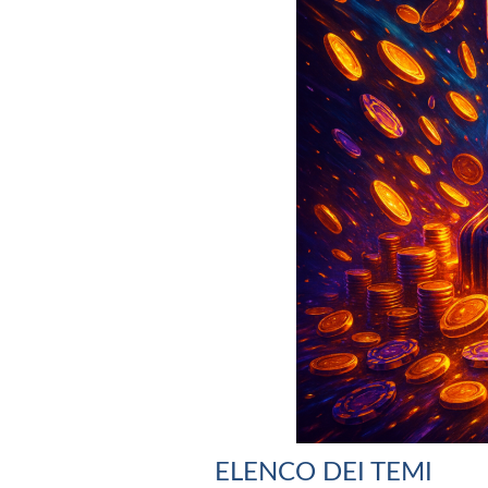
ELENCO DEI TEMI