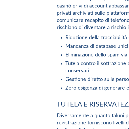
casinò privi di account abbassan
privati archiviati sulle piattafo
comunicare recapito di telefono
rischiano di diventare a rischio 
Riduzione della tracciabilità
Mancanza di database unici 
Eliminazione dello spam via 
Tutela contro il sottrazione 
conservati
Gestione diretto sulle perso
Zero esigenza di generare e 
TUTELA E RISERVATEZ
Diversamente a quanto taluni po
registrazione forniscono livelli d