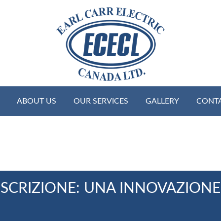
ABOUT US
OUR SERVICES
GALLERY
CONTA
 ISCRIZIONE: UNA INNOVAZION