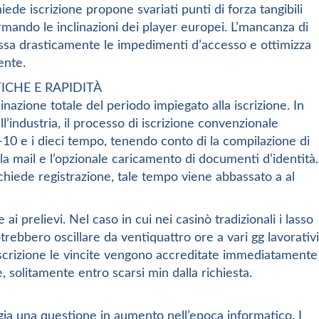
ede iscrizione propone svariati punti di forza tangibili
ando le inclinazioni dei player europei. L’mancanza di
sa drasticamente le impedimenti d’accesso e ottimizza
ente.
ICHE E RAPIDITÀ
minazione totale del periodo impiegato alla iscrizione. In
ll’industria, il processo di iscrizione convenzionale
-10 e i dieci tempo, tenendo conto di la compilazione di
lla mail e l’opzionale caricamento di documenti d’identità.
chiede registrazione, tale tempo viene abbassato a al
i prelievi. Nel caso in cui nei casinò tradizionali i lasso
ebbero oscillare da ventiquattro ore a vari gg lavorativi
iscrizione le vincite vengono accreditate immediatamente
, solitamente entro scarsi min dalla richiesta.
ggia una questione in aumento nell’epoca informatico. I