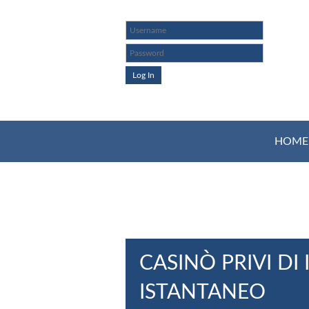
HOME
CASINÒ PRIVI DI
ISTANTANEO