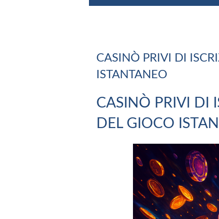
CASINÒ PRIVI DI ISC
ISTANTANEO
CASINÒ PRIVI DI
DEL GIOCO ISTA