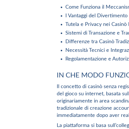
Come Funziona il Meccanis
I Vantaggi del Divertimento 
Tutela e Privacy nei Casinò
Sistemi di Transazione e Tr
Differenze tra Casinò Tradiz
Necessità Tecnici e Integra
Regolamentazione e Autoriz
IN CHE MODO FUNZION
Il concetto di casinò senza regi
del gioco su internet, basata su
originariamente in area scandi
tradizionale di creazione account
immediatamente dopo aver reali
La piattaforma si basa sull’col