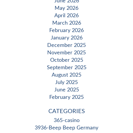
June 2026
May 2026
April 2026
March 2026
February 2026
January 2026
December 2025
November 2025
October 2025
September 2025
August 2025
July 2025
June 2025
February 2025
CATEGORIES
365-casino
3936-Beep Beep Germany