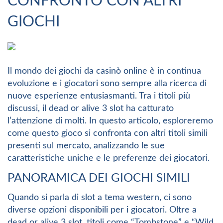
CONFRONTO CON ALTRI
GIOCHI
Il mondo dei giochi da casinò online è in continua
evoluzione e i giocatori sono sempre alla ricerca di
nuove esperienze entusiasmanti. Tra i titoli più
discussi, il
dead or alive 3 slot
ha catturato
l’attenzione di molti. In questo articolo, esploreremo
come questo gioco si confronta con altri titoli simili
presenti sul mercato, analizzando le sue
caratteristiche uniche e le preferenze dei giocatori.
PANORAMICA DEI GIOCHI SIMILI
Quando si parla di slot a tema western, ci sono
diverse opzioni disponibili per i giocatori. Oltre a
dead or alive 3 slot, titoli come “Tombstone” e “Wild