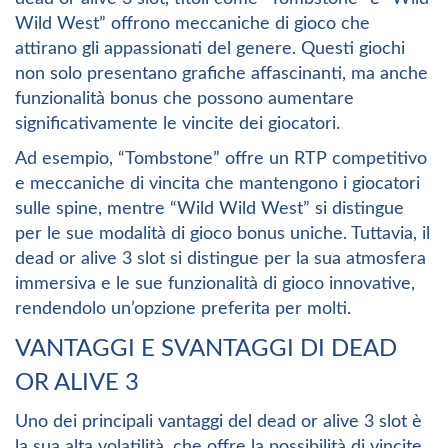
Wild West” offrono meccaniche di gioco che
attirano gli appassionati del genere. Questi giochi
non solo presentano grafiche affascinanti, ma anche
funzionalità bonus che possono aumentare
significativamente le vincite dei giocatori.
Ad esempio, “Tombstone” offre un RTP competitivo
e meccaniche di vincita che mantengono i giocatori
sulle spine, mentre “Wild Wild West” si distingue
per le sue modalità di gioco bonus uniche. Tuttavia, il
dead or alive 3 slot si distingue per la sua atmosfera
immersiva e le sue funzionalità di gioco innovative,
rendendolo un’opzione preferita per molti.
VANTAGGI E SVANTAGGI DI DEAD
OR ALIVE 3
Uno dei principali vantaggi del dead or alive 3 slot è
la sua alta volatilità, che offre la possibilità di vincite