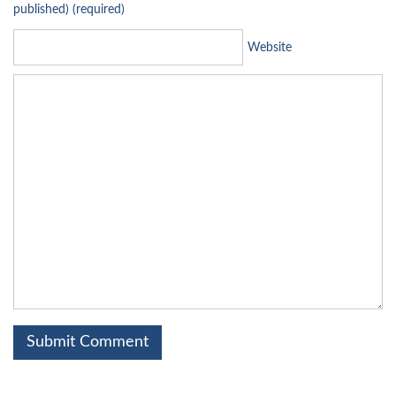
published) (required)
Website