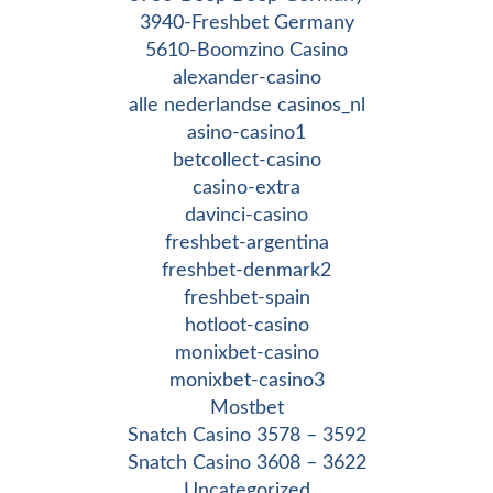
3940-Freshbet Germany
5610-Boomzino Casino
alexander-casino
alle nederlandse casinos_nl
asino-casino1
betcollect-casino
casino-extra
davinci-casino
freshbet-argentina
freshbet-denmark2
freshbet-spain
hotloot-casino
monixbet-casino
monixbet-casino3
Mostbet
Snatch Casino 3578 – 3592
Snatch Casino 3608 – 3622
Uncategorized