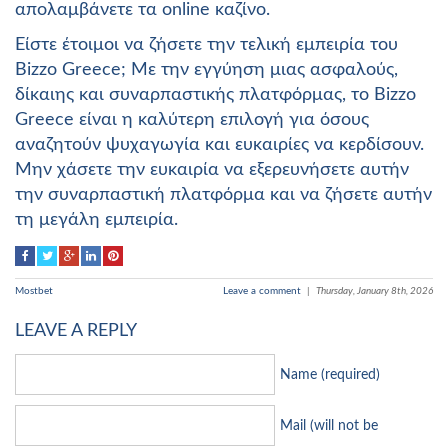
απολαμβάνετε τα online καζίνο.
Είστε έτοιμοι να ζήσετε την τελική εμπειρία του
Bizzo Greece; Με την εγγύηση μιας ασφαλούς,
δίκαιης και συναρπαστικής πλατφόρμας, το Bizzo
Greece είναι η καλύτερη επιλογή για όσους
αναζητούν ψυχαγωγία και ευκαιρίες να κερδίσουν.
Μην χάσετε την ευκαιρία να εξερευνήσετε αυτήν
την συναρπαστική πλατφόρμα και να ζήσετε αυτήν
τη μεγάλη εμπειρία.
Mostbet
Leave a comment
|
Thursday, January 8th, 2026
LEAVE A REPLY
Name (required)
Mail (will not be