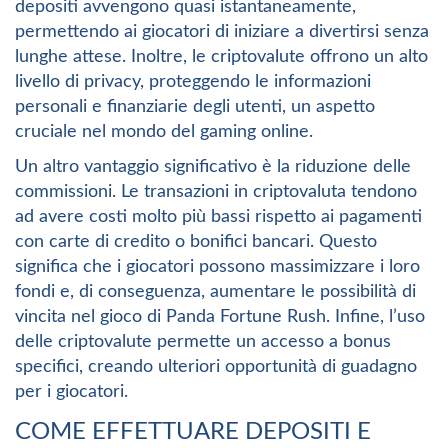
depositi avvengono quasi istantaneamente,
permettendo ai giocatori di iniziare a divertirsi senza
lunghe attese. Inoltre, le criptovalute offrono un alto
livello di privacy, proteggendo le informazioni
personali e finanziarie degli utenti, un aspetto
cruciale nel mondo del gaming online.
Un altro vantaggio significativo è la riduzione delle
commissioni. Le transazioni in criptovaluta tendono
ad avere costi molto più bassi rispetto ai pagamenti
con carte di credito o bonifici bancari. Questo
significa che i giocatori possono massimizzare i loro
fondi e, di conseguenza, aumentare le possibilità di
vincita nel gioco di Panda Fortune Rush. Infine, l’uso
delle criptovalute permette un accesso a bonus
specifici, creando ulteriori opportunità di guadagno
per i giocatori.
COME EFFETTUARE DEPOSITI E