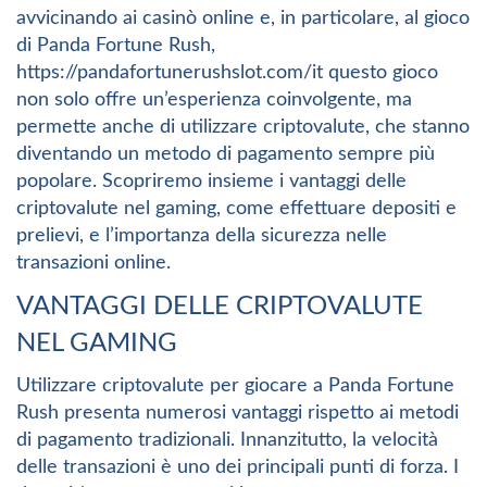
avvicinando ai casinò online e, in particolare, al gioco
di Panda Fortune Rush,
https://pandafortunerushslot.com/it
questo gioco
non solo offre un’esperienza coinvolgente, ma
permette anche di utilizzare criptovalute, che stanno
diventando un metodo di pagamento sempre più
popolare. Scopriremo insieme i vantaggi delle
criptovalute nel gaming, come effettuare depositi e
prelievi, e l’importanza della sicurezza nelle
transazioni online.
VANTAGGI DELLE CRIPTOVALUTE
NEL GAMING
Utilizzare criptovalute per giocare a Panda Fortune
Rush presenta numerosi vantaggi rispetto ai metodi
di pagamento tradizionali. Innanzitutto, la velocità
delle transazioni è uno dei principali punti di forza. I