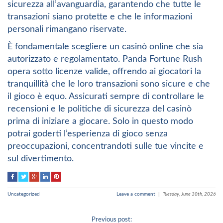
sicurezza all’avanguardia, garantendo che tutte le
transazioni siano protette e che le informazioni
personali rimangano riservate.
È fondamentale scegliere un casinò online che sia
autorizzato e regolamentato. Panda Fortune Rush
opera sotto licenze valide, offrendo ai giocatori la
tranquillità che le loro transazioni sono sicure e che
il gioco è equo. Assicurati sempre di controllare le
recensioni e le politiche di sicurezza del casinò
prima di iniziare a giocare. Solo in questo modo
potrai goderti l’esperienza di gioco senza
preoccupazioni, concentrandoti sulle tue vincite e
sul divertimento.
Uncategorized
Leave a comment
|
Tuesday, June 30th, 2026
Previous post: