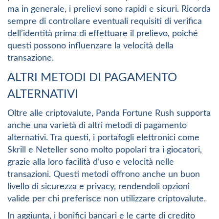
ma in generale, i prelievi sono rapidi e sicuri. Ricorda
sempre di controllare eventuali requisiti di verifica
dell’identità prima di effettuare il prelievo, poiché
questi possono influenzare la velocità della
transazione.
ALTRI METODI DI PAGAMENTO
ALTERNATIVI
Oltre alle criptovalute, Panda Fortune Rush supporta
anche una varietà di altri metodi di pagamento
alternativi. Tra questi, i portafogli elettronici come
Skrill e Neteller sono molto popolari tra i giocatori,
grazie alla loro facilità d’uso e velocità nelle
transazioni. Questi metodi offrono anche un buon
livello di sicurezza e privacy, rendendoli opzioni
valide per chi preferisce non utilizzare criptovalute.
In aggiunta, i bonifici bancari e le carte di credito