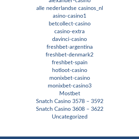
alexander-casino
alle nederlandse casinos_nl
asino-casino1
betcollect-casino
casino-extra
davinci-casino
freshbet-argentina
freshbet-denmark2
freshbet-spain
hotloot-casino
monixbet-casino
monixbet-casino3
Mostbet
Snatch Casino 3578 – 3592
Snatch Casino 3608 – 3622
Uncategorized