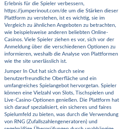
Erlebnis für die Spieler verbessern,
https://jumperinout.com/de
um die Stärken dieser
Plattform zu verstehen, ist es wichtig, sie im
Vergleich zu ähnlichen Angeboten zu betrachten,
wie beispielsweise anderen beliebten Online-
Casinos. Viele Spieler ziehen es vor, sich vor der
Anmeldung über die verschiedenen Optionen zu
informieren, weshalb die Analyse von Plattformen
wie the site unerlässlich ist.
Jumper In Out hat sich durch seine
benutzerfreundliche Oberfläche und ein
umfangreiches Spielangebot hervorgetan. Spieler
können eine Vielzahl von Slots, Tischspielen und
Live-Casino-Optionen genießen. Die Plattform hat
sich darauf spezialisiert, ein sicheres und faires
Spielumfeld zu bieten, was durch die Verwendung
von RNG (Zufallszahlengeneratoren) und