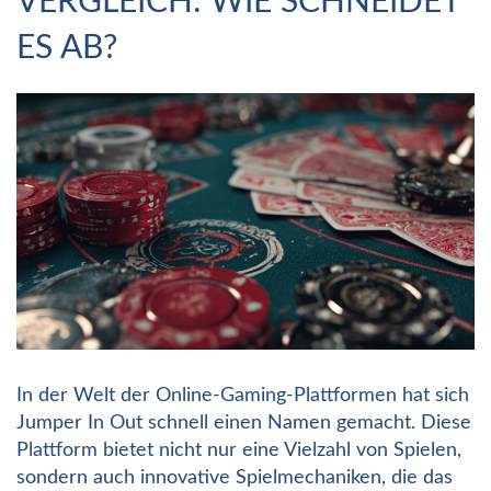
VERGLEICH: WIE SCHNEIDET
ES AB?
In der Welt der Online-Gaming-Plattformen hat sich
Jumper In Out schnell einen Namen gemacht. Diese
Plattform bietet nicht nur eine Vielzahl von Spielen,
sondern auch innovative Spielmechaniken, die das