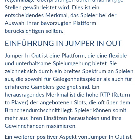
regelmäßige Überprüfungen durch unabhängige
Stellen gewährleistet wird. Dies ist ein
entscheidendes Merkmal, das Spieler bei der
Auswahl ihrer bevorzugten Plattform
berücksichtigen sollten.
EINFÜHRUNG IN JUMPER IN OUT
Jumper In Out ist eine Plattform, die eine flexible
und unterhaltsame Spielumgebung bietet. Sie
zeichnet sich durch ein breites Spektrum an Spielen
aus, die sowohl für Gelegenheitsspieler als auch für
erfahrene Gamblers geeignet sind. Ein
herausragendes Merkmal ist die hohe RTP (Return
to Player) der angebotenen Slots, die oft über dem
Branchendurchschnitt liegt. Spieler können somit
mehr aus ihren Einsätzen herausholen und ihre
Gewinnchancen maximieren.
Ein weiterer positiver Aspekt von Jumper In Out ist