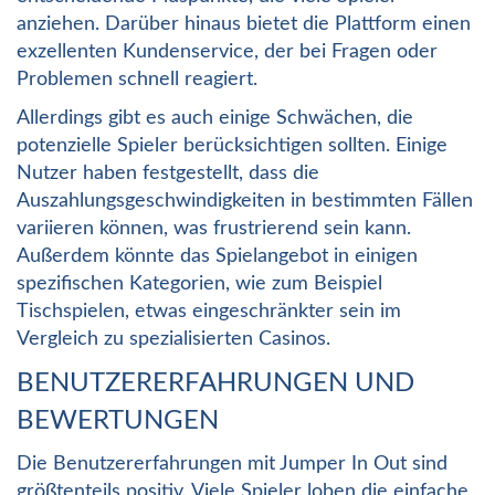
anziehen. Darüber hinaus bietet die Plattform einen
exzellenten Kundenservice, der bei Fragen oder
Problemen schnell reagiert.
Allerdings gibt es auch einige Schwächen, die
potenzielle Spieler berücksichtigen sollten. Einige
Nutzer haben festgestellt, dass die
Auszahlungsgeschwindigkeiten in bestimmten Fällen
variieren können, was frustrierend sein kann.
Außerdem könnte das Spielangebot in einigen
spezifischen Kategorien, wie zum Beispiel
Tischspielen, etwas eingeschränkter sein im
Vergleich zu spezialisierten Casinos.
BENUTZERERFAHRUNGEN UND
BEWERTUNGEN
Die Benutzererfahrungen mit Jumper In Out sind
größtenteils positiv. Viele Spieler loben die einfache