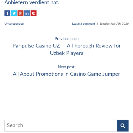
Anbietern verdient hat.
Uncategorized
Leave a comment
|
Tuesday, July 7th, 2026
Previous post:
Paripulse Casino UZ — A Thorough Review for
Uzbek Players
Next post:
All About Promotions in Casino Game Jumper