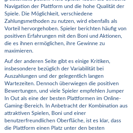
Navigation der Plattform und die hohe Qualität der
Spiele. Die Möglichkeit, verschiedene
Zahlungsmethoden zu nutzen, wird ebenfalls als
Vorteil hervorgehoben. Spieler berichten häufig von
positiven Erfahrungen mit den Boni und Aktionen,
die es ihnen ermöglichen, ihre Gewinne zu
maximieren.
Auf der anderen Seite gibt es einige Kritiken,
insbesondere bezüglich der Variabilität bei
Auszahlungen und der gelegentlich langen
Wartezeiten. Dennoch überwiegen die positiven
Bewertungen, und viele Spieler empfehlen Jumper
In Out als eine der besten Plattformen im Online-
Gaming-Bereich. In Anbetracht der Kombination aus
attraktiven Spielen, Boni und einer
benutzerfreundlichen Oberfläche, ist es klar, dass
die Plattform einen Platz unter den besten