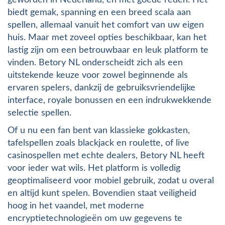
biedt gemak, spanning en een breed scala aan
spellen, allemaal vanuit het comfort van uw eigen
huis. Maar met zoveel opties beschikbaar, kan het
lastig zijn om een betrouwbaar en leuk platform te
vinden. Betory NL onderscheidt zich als een
uitstekende keuze voor zowel beginnende als
ervaren spelers, dankzij de gebruiksvriendelijke
interface, royale bonussen en een indrukwekkende
selectie spellen.
Of u nu een fan bent van klassieke gokkasten,
tafelspellen zoals blackjack en roulette, of live
casinospellen met echte dealers, Betory NL heeft
voor ieder wat wils. Het platform is volledig
geoptimaliseerd voor mobiel gebruik, zodat u overal
en altijd kunt spelen. Bovendien staat veiligheid
hoog in het vaandel, met moderne
encryptietechnologieën om uw gegevens te