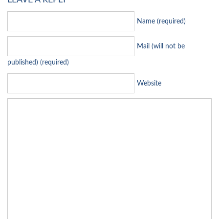
Name (required)
Mail (will not be
published) (required)
Website