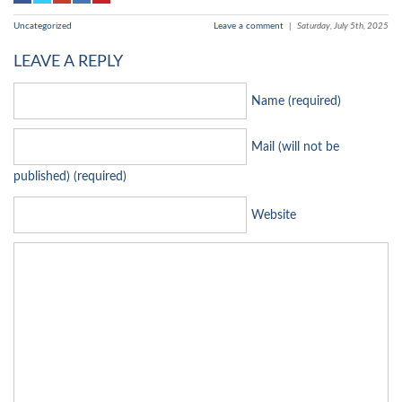
Uncategorized
Leave a comment
|
Saturday, July 5th, 2025
LEAVE A REPLY
Name (required)
Mail (will not be
published) (required)
Website