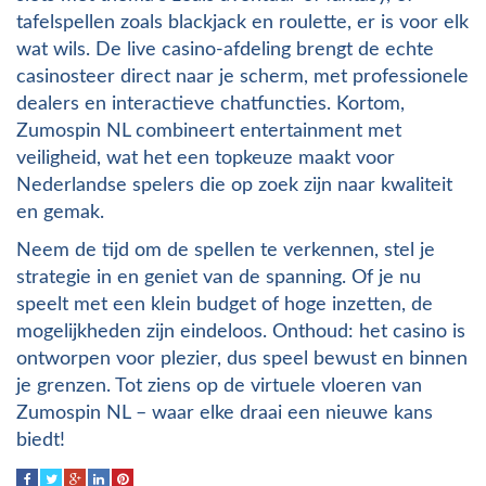
tafelspellen zoals blackjack en roulette, er is voor elk
wat wils. De live casino-afdeling brengt de echte
casinosteer direct naar je scherm, met professionele
dealers en interactieve chatfuncties. Kortom,
Zumospin NL combineert entertainment met
veiligheid, wat het een topkeuze maakt voor
Nederlandse spelers die op zoek zijn naar kwaliteit
en gemak.
Neem de tijd om de spellen te verkennen, stel je
strategie in en geniet van de spanning. Of je nu
speelt met een klein budget of hoge inzetten, de
mogelijkheden zijn eindeloos. Onthoud: het casino is
ontworpen voor plezier, dus speel bewust en binnen
je grenzen. Tot ziens op de virtuele vloeren van
Zumospin NL – waar elke draai een nieuwe kans
biedt!