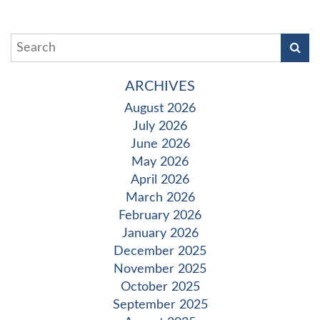
ARCHIVES
August 2026
July 2026
June 2026
May 2026
April 2026
March 2026
February 2026
January 2026
December 2025
November 2025
October 2025
September 2025