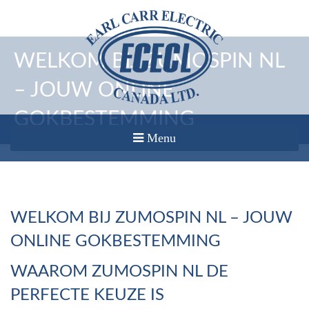
WELKOM BIJ ZUMOSPIN NL
– JOUW ONLINE
GOKBESTEMMING
Menu
WELKOM BIJ ZUMOSPIN NL – JOUW
ONLINE GOKBESTEMMING
WAAROM ZUMOSPIN NL DE
PERFECTE KEUZE IS