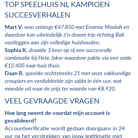
TOP SPEELHUIS NL KAMPIOEN
SUCCESVERHALEN
Mart V.
won onlangs €47.850 met Enorme Moolah en
daardoor kon uiteindelijk z’n droom trip richting Bali
vastleggen aan zijn volledige huishouden.
Sophia K.
draaide 3 keer op rij een succesvolle
combinatie bij Hete Joker waardoor pakte via een smile
€12.400 naar huis thuis.
Daan R.
speelde rechtstreeks 21 met onze vakkundige
croupiers en verdubbelde zijn saldo in één uur, wat
mondde uit naar de prijs ter waarde van €8.920.
VEEL GEVRAAGDE VRAGEN
Hoe lang neemt de voordat mijn account is
gevalideerd?
Accountverificatie wordt gedaan doorgaans in 24
uur na het verstrekken van jouw legitimatie met