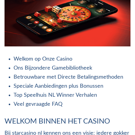
Welkom op Onze Casino
Ons Bijzondere Gamebibliotheek
Betrouwbare met Directe Betalingsmethoden
Speciale Aanbiedingen plus Bonussen
Top Speelhuis NL Winner Verhalen
Veel gevraagde FAQ
WELKOM BINNEN HET CASINO
Bij
starcasino nl
kennen ons een visie: iedere gokker