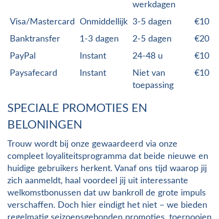
werkdagen
Visa/Mastercard
Onmiddellijk
3-5 dagen
€10
Banktransfer
1-3 dagen
2-5 dagen
€20
PayPal
Instant
24-48 u
€10
Paysafecard
Instant
Niet van
€10
toepassing
SPECIALE PROMOTIES EN
BELONINGEN
Trouw wordt bij onze gewaardeerd via onze
compleet loyaliteitsprogramma dat beide nieuwe en
huidige gebruikers herkent. Vanaf ons tijd waarop jij
zich aanmeldt, haal voordeel jij uit interessante
welkomstbonussen dat uw bankroll de grote impuls
verschaffen. Doch hier eindigt het niet – we bieden
regelmatig seizoensgebonden promoties, toernooien