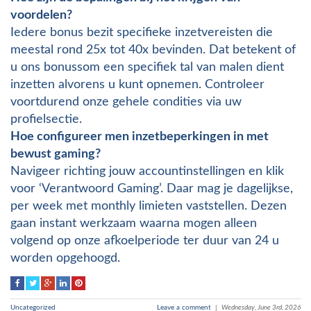
voordelen?
Iedere bonus bezit specifieke inzetvereisten die
meestal rond 25x tot 40x bevinden. Dat betekent of
u ons bonussom een specifiek tal van malen dient
inzetten alvorens u kunt opnemen. Controleer
voortdurend onze gehele condities via uw
profielsectie.
Hoe configureer men inzetbeperkingen in met
bewust gaming?
Navigeer richting jouw accountinstellingen en klik
voor ‘Verantwoord Gaming’. Daar mag je dagelijkse,
per week met monthly limieten vaststellen. Dezen
gaan instant werkzaam waarna mogen alleen
volgend op onze afkoelperiode ter duur van 24 u
worden opgehoogd.
Uncategorized
Leave a comment
|
Wednesday, June 3rd, 2026