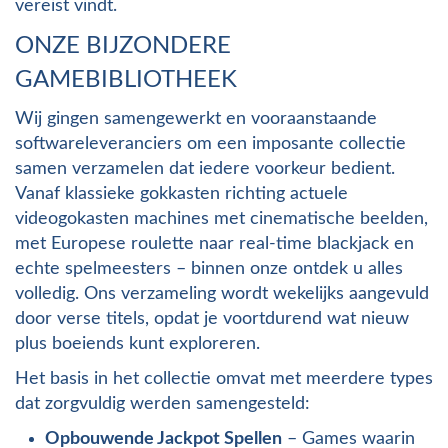
vereist vindt.
ONZE BIJZONDERE
GAMEBIBLIOTHEEK
Wij gingen samengewerkt en vooraanstaande
softwareleveranciers om een imposante collectie
samen verzamelen dat iedere voorkeur bedient.
Vanaf klassieke gokkasten richting actuele
videogokasten machines met cinematische beelden,
met Europese roulette naar real-time blackjack en
echte spelmeesters – binnen onze ontdek u alles
volledig. Ons verzameling wordt wekelijks aangevuld
door verse titels, opdat je voortdurend wat nieuw
plus boeiends kunt exploreren.
Het basis in het collectie omvat met meerdere types
dat zorgvuldig werden samengesteld:
Opbouwende Jackpot Spellen
– Games waarin